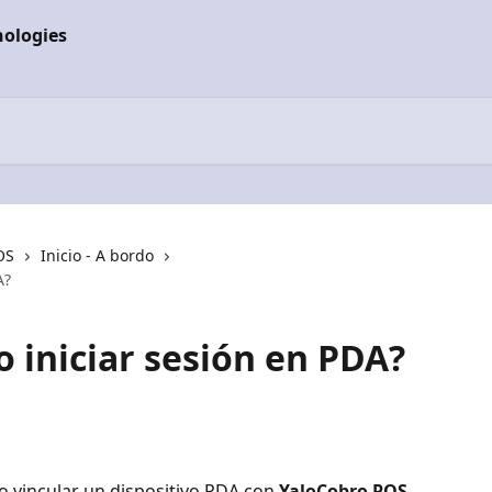
OS
Inicio - A bordo
A?
o iniciar sesión en PDA?
 vincular un dispositivo PDA con 
YaloCobro POS